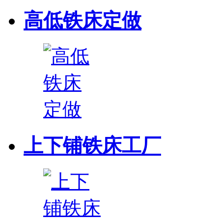
高低铁床定做
上下铺铁床工厂