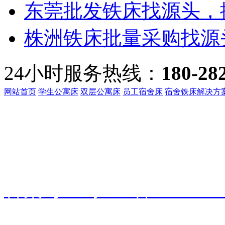
东莞批发铁床找源头，振
株洲铁床批量采购找源头
24小时服务热线：
180-28
网站首页
学生公寓床
双层公寓床
员工宿舍床
宿舍铁床解决方
客服热线：
135-3219-321
地址：
广东省东莞市桥头镇
备案号：
粤ICP备191601
振华家具
技术支持：