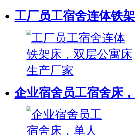
工厂员工宿舍连体铁架床
企业宿舍员工宿舍床，