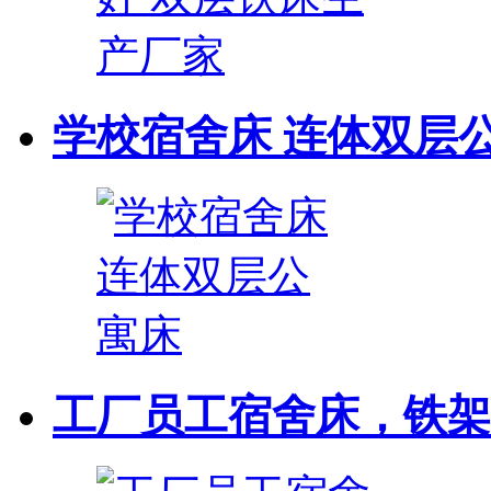
学校宿舍床 连体双层
工厂员工宿舍床，铁架