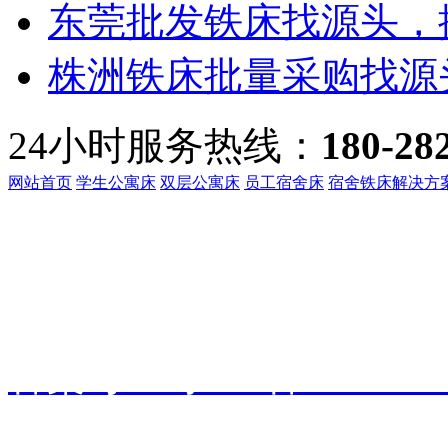
东莞批发铁床找源头，振
株洲铁床批量采购找源头
24小时服务热线：
180-28
网站首页
学生公寓床
双层公寓床
员工宿舍床
宿舍铁床解决方
客服热线：
135-3219-321
地址：
广东省东莞市桥头镇
备案号：
粤ICP备191601
振华家具
技术支持：