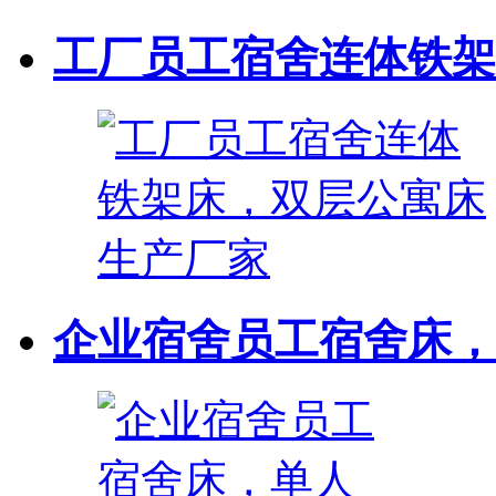
工厂员工宿舍连体铁架床
企业宿舍员工宿舍床，