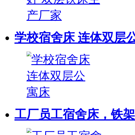
学校宿舍床 连体双层
工厂员工宿舍床，铁架