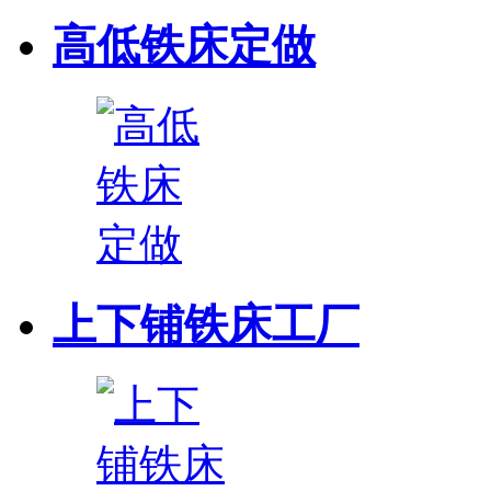
高低铁床定做
上下铺铁床工厂