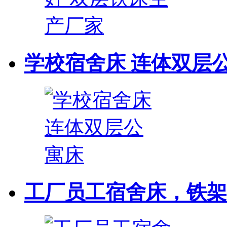
学校宿舍床 连体双层
工厂员工宿舍床，铁架