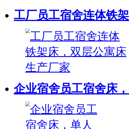
工厂员工宿舍连体铁架床
企业宿舍员工宿舍床，