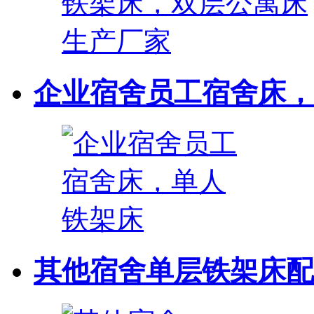
企业宿舍员工宿舍床，
其他宿舍单层铁架床配