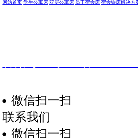
网站首页
学生公寓床
双层公寓床
员工宿舍床
宿舍铁床解决方
客服热线：
135-3219-321
地址：
广东省东莞市桥头镇
备案号：
粤ICP备191601
振华家具
技术支持：
微信扫一扫
联系我们
微信扫一扫