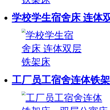
学校学生宿舍床 连体
工厂员工宿舍连体铁架床