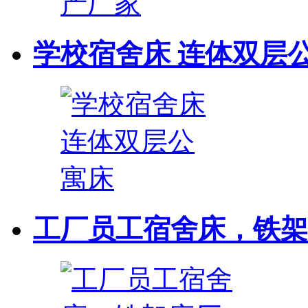
学校宿舍床 连体双层
工厂员工宿舍床，铁架