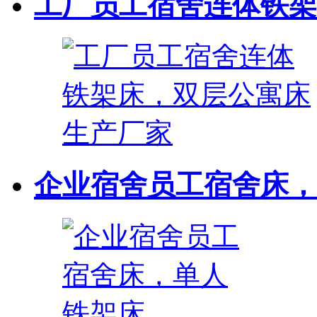
工厂员工宿舍连体铁架床
企业宿舍员工宿舍床，