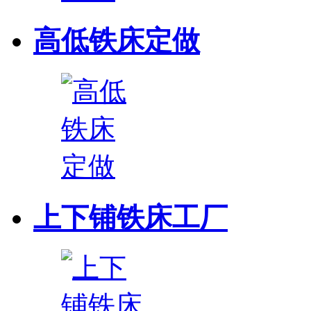
高低铁床定做
上下铺铁床工厂