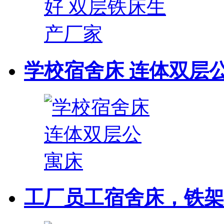
学校宿舍床 连体双层
工厂员工宿舍床，铁架