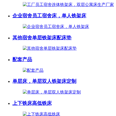
企业宿舍员工宿舍床，单人铁架床
其他宿舍单层铁架床配床垫
配套产品
单层床，单层双人铁架床定制
上下铁床高低铁床