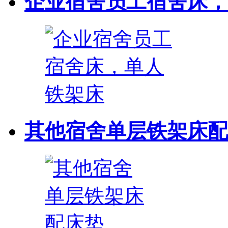
企业宿舍员工宿舍床，
其他宿舍单层铁架床配