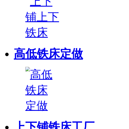
高低铁床定做
上下铺铁床工厂