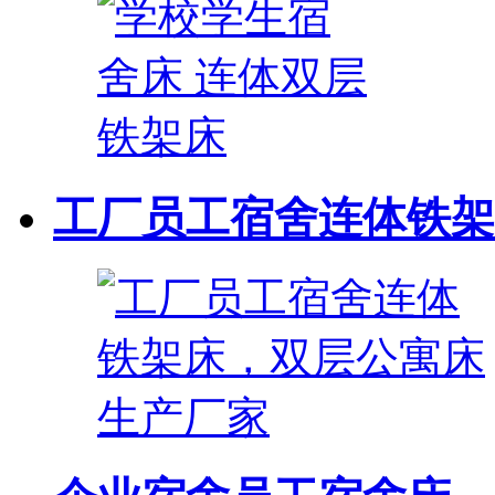
工厂员工宿舍连体铁架床