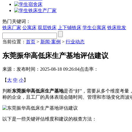
热门关键词：
铁床厂家
公寓床
双层铁床
上下铺铁床
学生公寓床
铁床批发
当前位置：
首页
>
新闻·案例
>
行业动态
东莞振华高低床生产基地评估建议
来源：
发布时间：2025-08-18 09:26:04
点击率：
【
大
中
小
】
判断
东莞振华高低床生产基地
是否“好”，需要从多个维度考
称的企业，且工厂的具体表现会随时间、管理和市场变化而波
以下是一些关键评估维度和建议的核查方法：