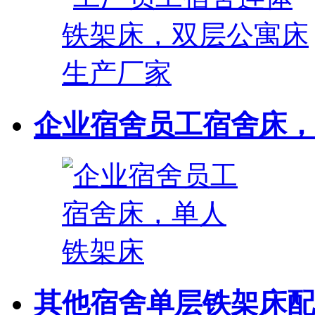
企业宿舍员工宿舍床，
其他宿舍单层铁架床配