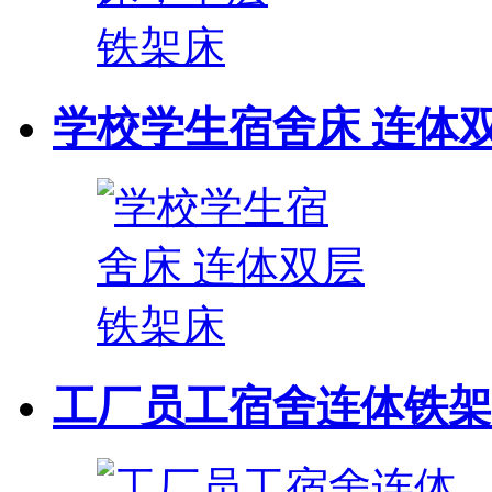
学校学生宿舍床 连体
工厂员工宿舍连体铁架床