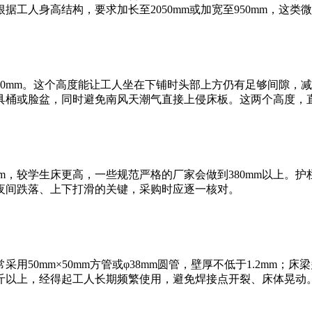
工人身高结构，要求加长至2050mm或加宽至950mm，这类
50mm。这个高度能让工人坐在下铺时头部上方仍有足够间隙，
工具桶或脸盆，同时避免南风天潮气直接上侵床板。这两个高度，
mm，较学生床更高，一些规范严格的厂家会做到380mm以上。
夜间跌落、上下打滑的关键，采购时应逐一核对。
mm×50mm方管或φ38mm圆管，壁厚不低于1.2mm；床梁多
公斤以上，经得起工人长期频繁使用，避免焊接点开裂、床体晃