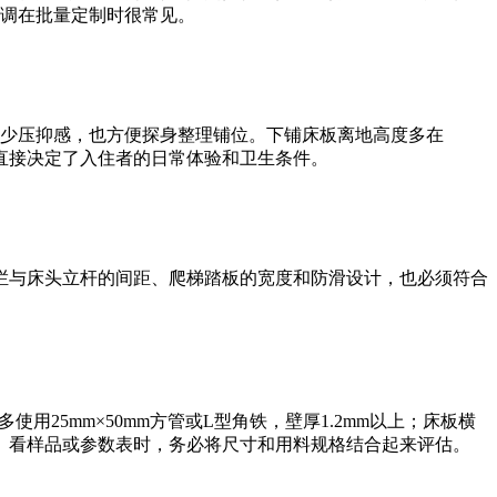
微调在批量定制时很常见。
减少压抑感，也方便探身整理铺位。下铺床板离地高度多在
直接决定了入住者的日常体验和卫生条件。
护栏与床头立杆的间距、爬梯踏板的宽度和防滑设计，也必须符合
使用25mm×50mm方管或L型角铁，壁厚1.2mm以上；床板横
动。看样品或参数表时，务必将尺寸和用料规格结合起来评估。