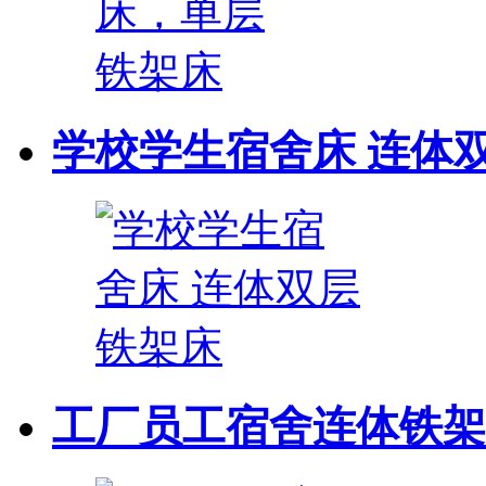
学校学生宿舍床 连体
工厂员工宿舍连体铁架床