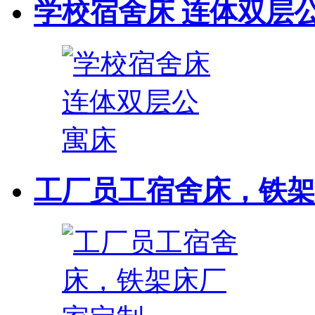
学校宿舍床 连体双层
工厂员工宿舍床，铁架