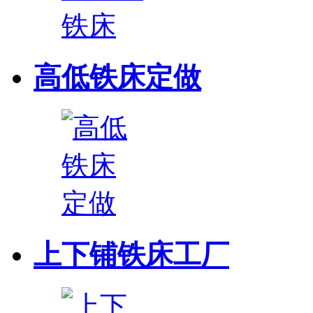
高低铁床定做
上下铺铁床工厂