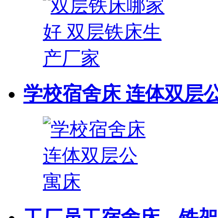
学校宿舍床 连体双层
工厂员工宿舍床，铁架