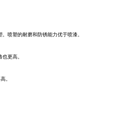
塑。喷塑的耐磨和防锈能力优于喷漆。
格也更高。
略高。