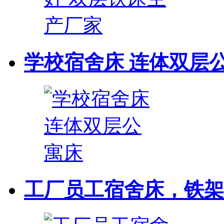
学校宿舍床 连体双层
工厂员工宿舍床，铁架