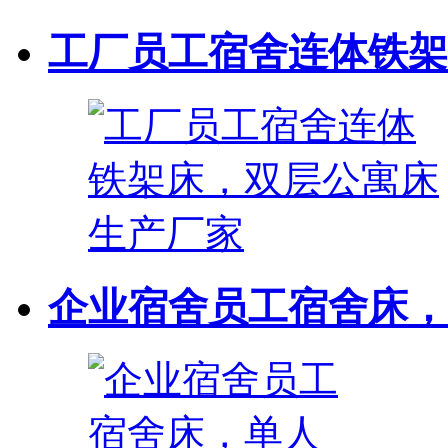
工厂员工宿舍连体铁架床
企业宿舍员工宿舍床，