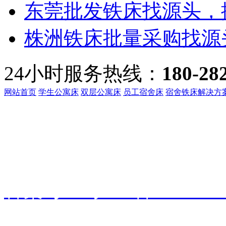
东莞批发铁床找源头，振
株洲铁床批量采购找源头
24小时服务热线：
180-28
网站首页
学生公寓床
双层公寓床
员工宿舍床
宿舍铁床解决方
客服热线：
135-3219-321
地址：
广东省东莞市桥头镇
备案号：
粤ICP备191601
振华家具
技术支持：