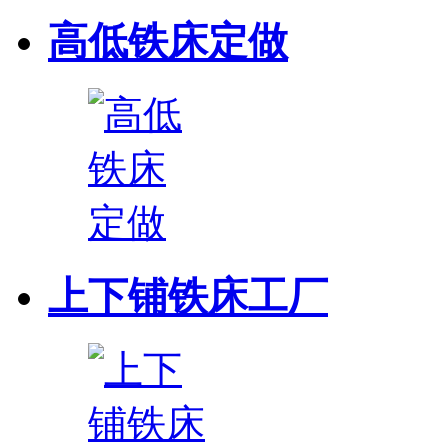
高低铁床定做
上下铺铁床工厂