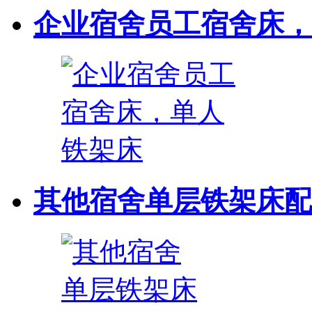
企业宿舍员工宿舍床，
其他宿舍单层铁架床配