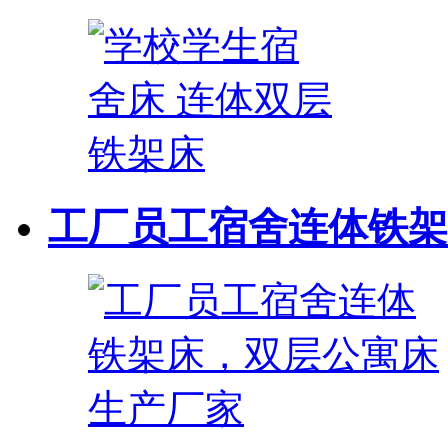
工厂员工宿舍连体铁架床