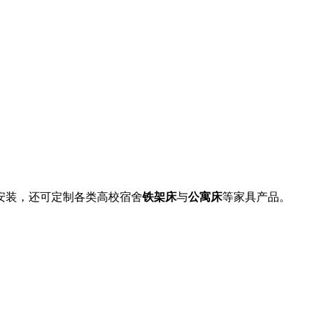
安装，还可定制各类高校宿舍
铁架床
与
公寓床
等家具产品。