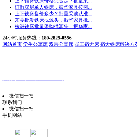
上下铺床铁床价格怎么定？批量采...
订做双层单人铁床，振华家具按需...
上下铁床售价多少？批量采购认准...
东莞批发铁床找源头，振华家具批...
株洲铁床批量采购找源头，振华家...
24小时服务热线：
180-2825-0556
网站首页
学生公寓床
双层公寓床
员工宿舍床
宿舍铁床解决方
客服热线：
135-3219-3210
手机：
18028250556
地址：
广东省东莞市桥头镇庆安街18号101室
备案号：
粤ICP备19160173号
振华家具
技术支持：
微信扫一扫
联系我们
微信扫一扫
手机网站