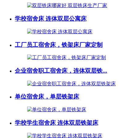
学校宿舍床 连体双层公寓床
工厂员工宿舍床，铁架床厂家定制
企业宿舍职工宿舍床，连体双层铁...
单位宿舍床，单层铁架床
学校学生宿舍床 连体双层铁架床