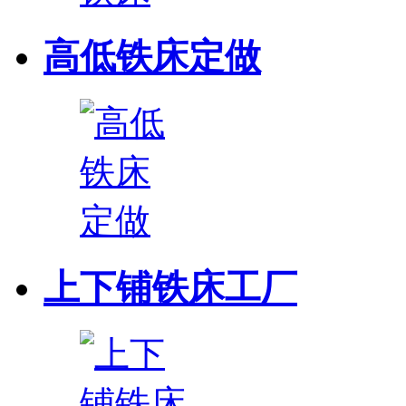
高低铁床定做
上下铺铁床工厂