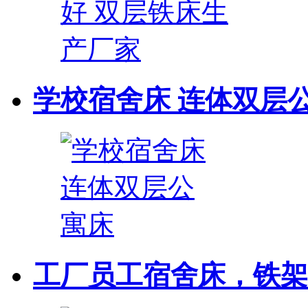
学校宿舍床 连体双层
工厂员工宿舍床，铁架