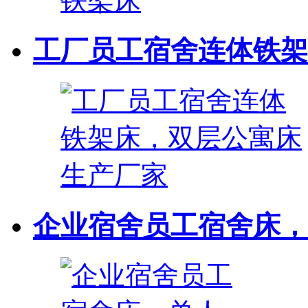
工厂员工宿舍连体铁架床
企业宿舍员工宿舍床，