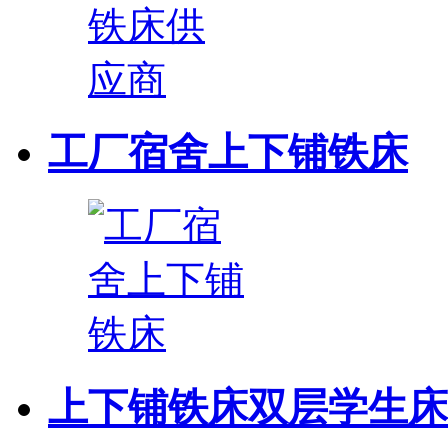
工厂宿舍上下铺铁床
上下铺铁床双层学生床