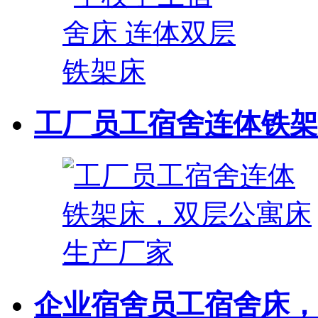
工厂员工宿舍连体铁架床
企业宿舍员工宿舍床，