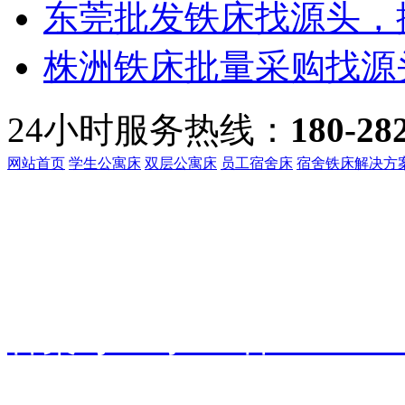
东莞批发铁床找源头，振
株洲铁床批量采购找源头
24小时服务热线：
180-28
网站首页
学生公寓床
双层公寓床
员工宿舍床
宿舍铁床解决方
客服热线：
135-3219-321
地址：
广东省东莞市桥头镇
备案号：
粤ICP备191601
振华家具
技术支持：