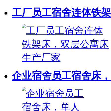
工厂员工宿舍连体铁架床
企业宿舍员工宿舍床，