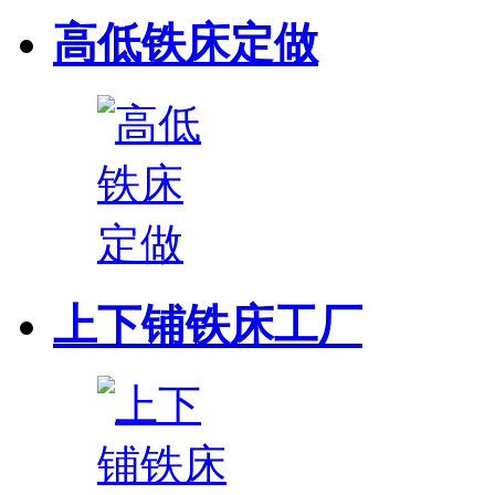
高低铁床定做
上下铺铁床工厂