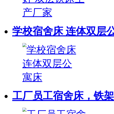
学校宿舍床 连体双层
工厂员工宿舍床，铁架